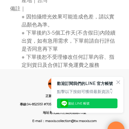
產地｜台灣
備註｜
※ 因拍攝燈光效果可能造成色差，請以實
品顏色為準。
※ 下單後約3-5個工作天(不含假日)內陸續
出貨，如有急用需求，下單前請自行評估
是否同意再下單
※ 下單後恕不受理修改任何訂單內容、指
定到貨日及合併訂單免運費之服務
歡迎訂閱我們的LINE 官方帳號
點擊以下按鈕可獲得最新資訊👇
正新橡膠工業股份有限公司
連結 LINE 帳號
專線:04-8525151 #705 (服務時間：週一~週AM08:00~PM05:30)
地址:彰化縣大村鄉美港路215號
E-mail：maxxis.collection@tw.maxxis.com