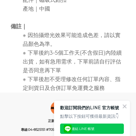
配件
｜
磁吸式鈕扣
產地｜中國
備註｜
※ 因拍攝燈光效果可能造成色差，請以實
品顏色為準。
※ 下單後約3-5個工作天(不含假日)內陸續
出貨，如有急用需求，下單前請自行評估
是否同意再下單
※ 下單後恕不受理修改任何訂單內容、指
定到貨日及合併訂單免運費之服務
歡迎訂閱我們的LINE 官方帳號
點擊以下按鈕可獲得最新資訊👇
正新橡膠工業股份有限公司
連結 LINE 帳號
專線:04-8525151 #705 (服務時間：週一~週AM08:00~PM05:30)