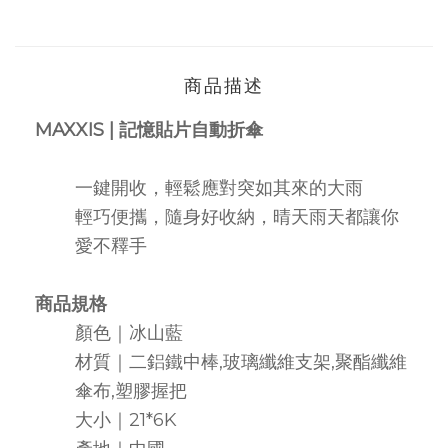
商品描述
MAXXIS |
記憶貼片自動折傘
一鍵開收，輕鬆應對突如其來的大雨
輕巧便攜，隨身好收納，晴天雨天都讓你
愛不釋手
商品規格
顏色｜冰山
藍
材質｜
二鋁鐵中棒,玻璃纖維支架,聚酯纖維
傘布,塑膠握把
大小
｜
21*6K