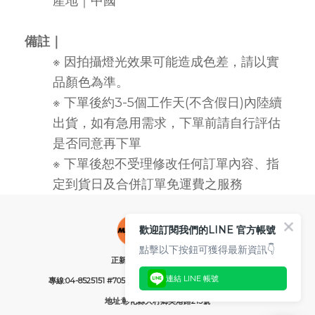
產地｜中國
備註｜
※ 因拍攝燈光效果可能造成色差，請以實
品顏色為準。
※ 下單後約3-5個工作天(不含假日)內陸續
出貨，如有急用需求，下單前請自行評估
是否同意再下單
※ 下單後恕不受理修改任何訂單內容、指
定到貨日及合併訂單免運費之服務
歡迎訂閱我們的LINE 官方帳號
點擊以下按鈕可獲得最新資訊👇
正新橡膠工業股份有限公司
連結 LINE 帳號
專線:04-8525151 #705 (服務時間：週一~週AM08:00~PM05:30)
地址:彰化縣大村鄉美港路215號