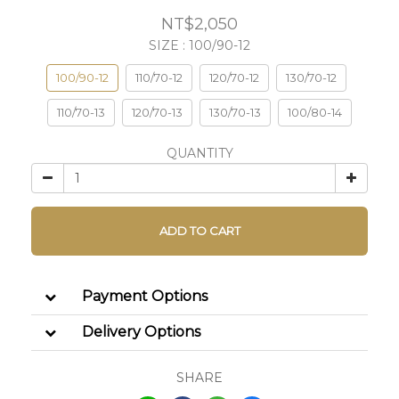
NT$2,050
SIZE
: 100/90-12
100/90-12
110/70-12
120/70-12
130/70-12
110/70-13
120/70-13
130/70-13
100/80-14
QUANTITY
ADD TO CART
Payment Options
Delivery Options
SHARE