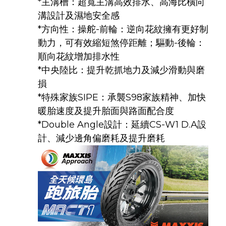
*主溝槽：超寬主溝高效排水、高海比橫向
溝設計及濕地安全感
*方向性：操舵-前輪：逆向花紋擁有更好制
動力，可有效縮短煞停距離；驅動-後輪：
順向花紋增加排水性
*中央陸比：提升乾抓地力及減少滑動與磨
損
*特殊家族SIPE：承襲S98家族精神、加快
暖胎速度及提升胎面與路面配合度
*Double Angle設計：延續CS-W1 D.A設
計、減少邊角偏磨耗及提升磨耗