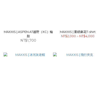
MAXXIS | ASPEN AT越野（XC）輪
MAXXIS | 重磅麻花T-shirt
胎
NT$2,000 ~ NT$4,000
NT$1,700