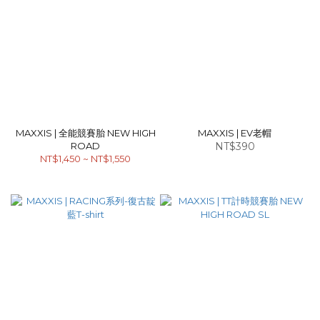
MAXXIS | 全能競賽胎 NEW HIGH
MAXXIS | EV老帽
ROAD
NT$390
NT$1,450 ~ NT$1,550