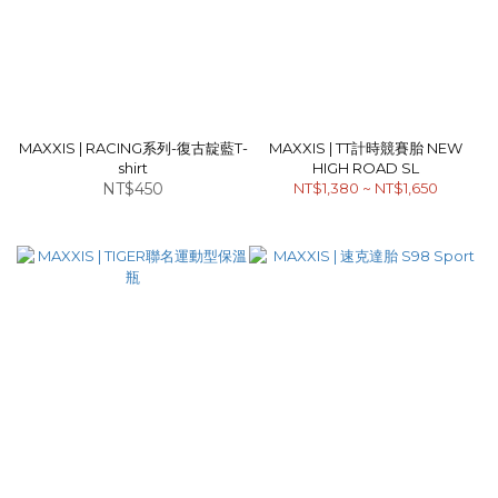
MAXXIS | RACING系列-復古靛藍T-
MAXXIS | TT計時競賽胎 NEW
shirt
HIGH ROAD SL
NT$450
NT$1,380 ~ NT$1,650